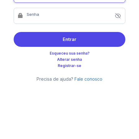
Senha
Esqueceu sua senha?
Alterar senha
Registrar-se
Precisa de ajuda?
Fale conosco